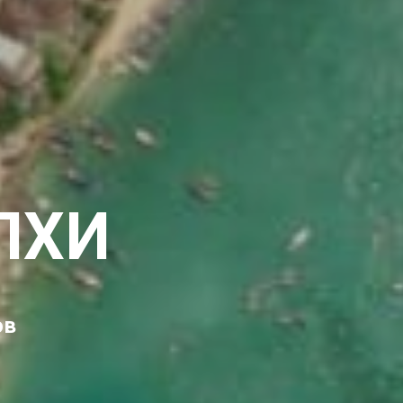
ПХИ
ов