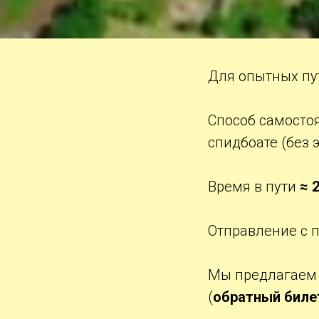
Для опытных пу
Способ самосто
спидбоате (без 
Время в пути
≈ 
Отправление с 
Мы предлагаем б
(
обратный биле