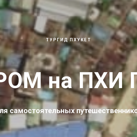
ТУРГИД ПХУКЕТ
РОМ на ПХИ 
ля самостоятельных путешественник